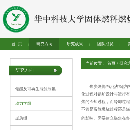
首 页
研究方向
研究成果
团队成员
当前位置：
首页
/
研究
研究方向
焦炭燃烧/气化占锅炉内煤
储能及可再生能源制氢
化过程对锅炉设计与运行有
焦的冷却过程，而冷却过程
动力学组
不管是富氧燃烧过程还是煤
提质组
的影响。需要建立煤焦在多