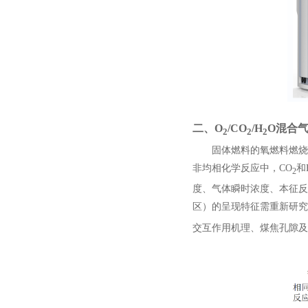
二、
O
/CO
/H
O混合
2
2
2
固体燃料的氧燃料燃烧（
非均相化学反应中，CO
和
2
度、气体瞬时浓度、本征反
区）的呈现特征需重新研究
交互作用机理、煤焦孔隙及