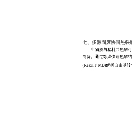
七、多源固废协同
热裂
生物质与塑料共热解可
制备。通过等温快速热解结
(ReaxFF MD)
解析自由基转